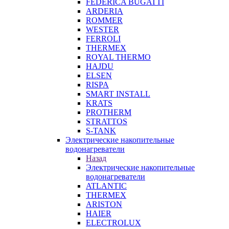
FEDERICA BUGATTI
ARDERIA
ROMMER
WESTER
FERROLI
THERMEX
ROYAL THERMO
HAJDU
ELSEN
RISPA
SMART INSTALL
KRATS
PROTHERM
STRATTOS
S-TANK
Электрические накопительные
водонагреватели
Назад
Электрические накопительные
водонагреватели
ATLANTIC
THERMEX
ARISTON
HAIER
ELECTROLUX