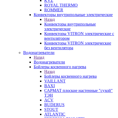
KVZ
ROYAL THERMO
ROMMER
Конвекторы внутрипольные электрические
Назад
Конвекторы внутрипольные
электрические
Конвекторы VITRON электрические с
вентилятором
Конвекторы VITRON электрические
без вентилятора
Водонагреватели
Назад
Водонагреватели
Бойлеры косвенного нагрева
Назад
Бойлеры косвенного нагрева
VAILLANT
BAXI
САРМАТ плоские настенные "сухой"
ТЭН
ACV
BUDERUS
STOUT
ATLANTIC