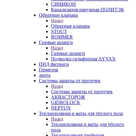
СИНИКОН
Канализация наружная ПОЛИТЭК
Обратные клапана
Назад
Обратные клапана
STOUT
ROMMER
Газовые шланги
Назад
Газовые шланги
Подводка сильфонная AYVAX
ПНД фитинги
Герметик
лента
Системы защиты от протечек
Назад
Системы защиты от протечек
АКВАСТОРОЖ
GIDROLOCK
NEPTUN
Теплоизоляция и маты для тёплого пола
Назад
Теплоизоляция и маты для тёплого
пола
Теплоизоляция трубчатая