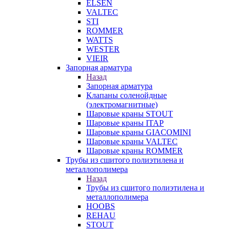
ELSEN
VALTEC
STI
ROMMER
WATTS
WESTER
VIEIR
Запорная арматура
Назад
Запорная арматура
Клапаны соленойдные
(электромагнитные)
Шаровые краны STOUT
Шаровые краны ITAP
Шаровые краны GIACOMINI
Шаровые краны VALTEC
Шаровые краны ROMMER
Трубы из сшитого полиэтилена и
металлополимера
Назад
Трубы из сшитого полиэтилена и
металлополимера
HOOBS
REHAU
STOUT