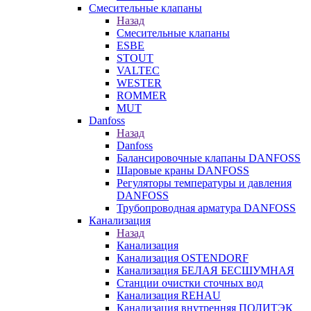
Смесительные клапаны
Назад
Смесительные клапаны
ESBE
STOUT
VALTEC
WESTER
ROMMER
MUT
Danfoss
Назад
Danfoss
Балансировочные клапаны DANFOSS
Шаровые краны DANFOSS
Регуляторы температуры и давления
DANFOSS
Трубопроводная арматура DANFOSS
Канализация
Назад
Канализация
Канализация OSTENDORF
Канализация БЕЛАЯ БЕСШУМНАЯ
Станции очистки сточных вод
Канализация REHAU
Канализация внутренняя ПОЛИТЭК