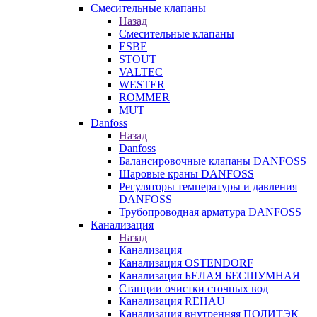
Смесительные клапаны
Назад
Смесительные клапаны
ESBE
STOUT
VALTEC
WESTER
ROMMER
MUT
Danfoss
Назад
Danfoss
Балансировочные клапаны DANFOSS
Шаровые краны DANFOSS
Регуляторы температуры и давления
DANFOSS
Трубопроводная арматура DANFOSS
Канализация
Назад
Канализация
Канализация OSTENDORF
Канализация БЕЛАЯ БЕСШУМНАЯ
Станции очистки сточных вод
Канализация REHAU
Канализация внутренняя ПОЛИТЭК