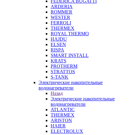
FEDERICA BUGATTI
ARDERIA
ROMMER
WESTER
FERROLI
THERMEX
ROYAL THERMO
HAJDU
ELSEN
RISPA
SMART INSTALL
KRATS
PROTHERM
STRATTOS
S-TANK
Электрические накопительные
водонагреватели
Назад
Электрические накопительные
водонагреватели
ATLANTIC
THERMEX
ARISTON
HAIER
ELECTROLUX