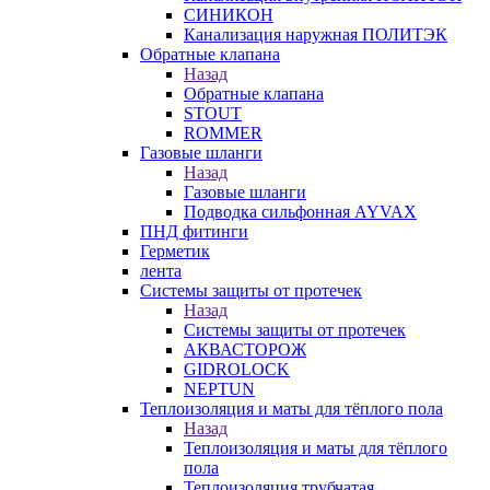
СИНИКОН
Канализация наружная ПОЛИТЭК
Обратные клапана
Назад
Обратные клапана
STOUT
ROMMER
Газовые шланги
Назад
Газовые шланги
Подводка сильфонная AYVAX
ПНД фитинги
Герметик
лента
Системы защиты от протечек
Назад
Системы защиты от протечек
АКВАСТОРОЖ
GIDROLOCK
NEPTUN
Теплоизоляция и маты для тёплого пола
Назад
Теплоизоляция и маты для тёплого
пола
Теплоизоляция трубчатая