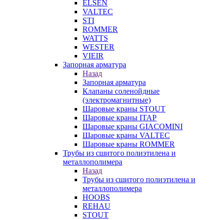
ELSEN
VALTEC
STI
ROMMER
WATTS
WESTER
VIEIR
Запорная арматура
Назад
Запорная арматура
Клапаны соленойдные
(электромагнитные)
Шаровые краны STOUT
Шаровые краны ITAP
Шаровые краны GIACOMINI
Шаровые краны VALTEC
Шаровые краны ROMMER
Трубы из сшитого полиэтилена и
металлополимера
Назад
Трубы из сшитого полиэтилена и
металлополимера
HOOBS
REHAU
STOUT