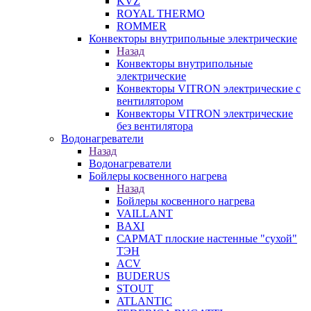
KVZ
ROYAL THERMO
ROMMER
Конвекторы внутрипольные электрические
Назад
Конвекторы внутрипольные
электрические
Конвекторы VITRON электрические с
вентилятором
Конвекторы VITRON электрические
без вентилятора
Водонагреватели
Назад
Водонагреватели
Бойлеры косвенного нагрева
Назад
Бойлеры косвенного нагрева
VAILLANT
BAXI
САРМАТ плоские настенные "сухой"
ТЭН
ACV
BUDERUS
STOUT
ATLANTIC