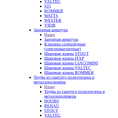
VALTEC
STI
ROMMER
WATTS
WESTER
VIEIR
Запорная арматура
Назад
Запорная арматура
Клапаны соленойдные
(электромагнитные)
Шаровые краны STOUT
Шаровые краны ITAP
Шаровые краны GIACOMINI
Шаровые краны VALTEC
Шаровые краны ROMMER
Трубы из сшитого полиэтилена и
металлополимера
Назад
Трубы из сшитого полиэтилена и
металлополимера
HOOBS
REHAU
STOUT
VALTEC