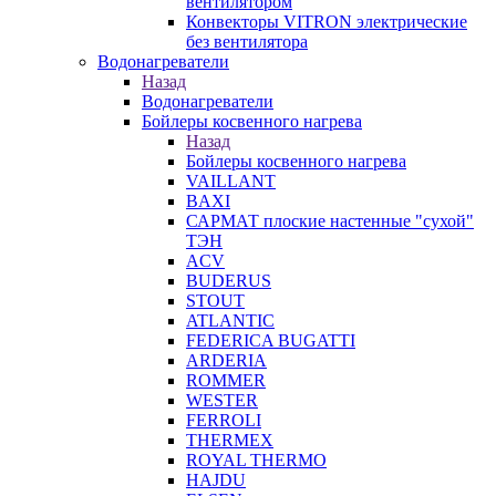
вентилятором
Конвекторы VITRON электрические
без вентилятора
Водонагреватели
Назад
Водонагреватели
Бойлеры косвенного нагрева
Назад
Бойлеры косвенного нагрева
VAILLANT
BAXI
САРМАТ плоские настенные "сухой"
ТЭН
ACV
BUDERUS
STOUT
ATLANTIC
FEDERICA BUGATTI
ARDERIA
ROMMER
WESTER
FERROLI
THERMEX
ROYAL THERMO
HAJDU