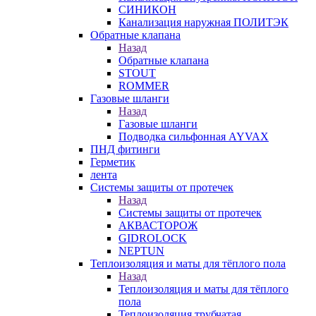
СИНИКОН
Канализация наружная ПОЛИТЭК
Обратные клапана
Назад
Обратные клапана
STOUT
ROMMER
Газовые шланги
Назад
Газовые шланги
Подводка сильфонная AYVAX
ПНД фитинги
Герметик
лента
Системы защиты от протечек
Назад
Системы защиты от протечек
АКВАСТОРОЖ
GIDROLOCK
NEPTUN
Теплоизоляция и маты для тёплого пола
Назад
Теплоизоляция и маты для тёплого
пола
Теплоизоляция трубчатая