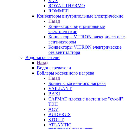
KVZ
ROYAL THERMO
ROMMER
Конвекторы внутрипольные электрические
Назад
Конвекторы внутрипольные
электрические
Конвекторы VITRON электрические с
вентилятором
Конвекторы VITRON электрические
без вентилятора
Водонагреватели
Назад
Водонагреватели
Бойлеры косвенного нагрева
Назад
Бойлеры косвенного нагрева
VAILLANT
BAXI
САРМАТ плоские настенные "сухой"
ТЭН
ACV
BUDERUS
STOUT
ATLANTIC