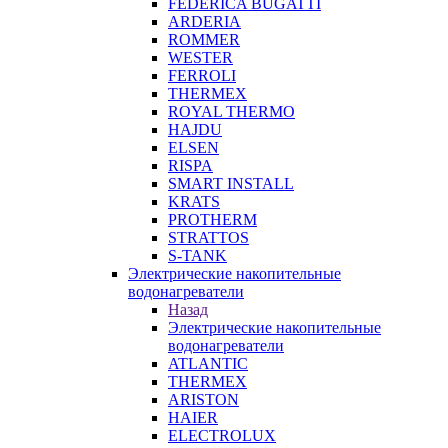
FEDERICA BUGATTI
ARDERIA
ROMMER
WESTER
FERROLI
THERMEX
ROYAL THERMO
HAJDU
ELSEN
RISPA
SMART INSTALL
KRATS
PROTHERM
STRATTOS
S-TANK
Электрические накопительные
водонагреватели
Назад
Электрические накопительные
водонагреватели
ATLANTIC
THERMEX
ARISTON
HAIER
ELECTROLUX