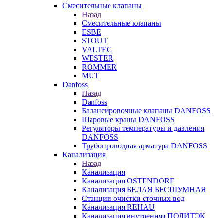
Смесительные клапаны
Назад
Смесительные клапаны
ESBE
STOUT
VALTEC
WESTER
ROMMER
MUT
Danfoss
Назад
Danfoss
Балансировочные клапаны DANFOSS
Шаровые краны DANFOSS
Регуляторы температуры и давления
DANFOSS
Трубопроводная арматура DANFOSS
Канализация
Назад
Канализация
Канализация OSTENDORF
Канализация БЕЛАЯ БЕСШУМНАЯ
Станции очистки сточных вод
Канализация REHAU
Канализация внутренняя ПОЛИТЭК