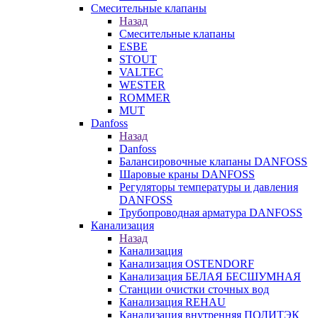
Смесительные клапаны
Назад
Смесительные клапаны
ESBE
STOUT
VALTEC
WESTER
ROMMER
MUT
Danfoss
Назад
Danfoss
Балансировочные клапаны DANFOSS
Шаровые краны DANFOSS
Регуляторы температуры и давления
DANFOSS
Трубопроводная арматура DANFOSS
Канализация
Назад
Канализация
Канализация OSTENDORF
Канализация БЕЛАЯ БЕСШУМНАЯ
Станции очистки сточных вод
Канализация REHAU
Канализация внутренняя ПОЛИТЭК