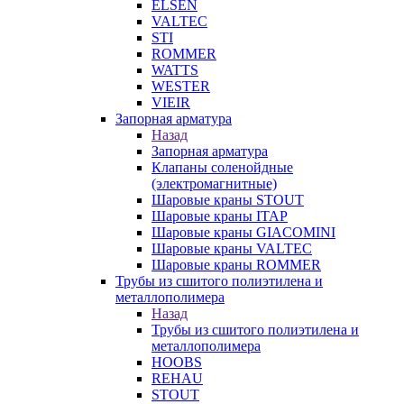
ELSEN
VALTEC
STI
ROMMER
WATTS
WESTER
VIEIR
Запорная арматура
Назад
Запорная арматура
Клапаны соленойдные
(электромагнитные)
Шаровые краны STOUT
Шаровые краны ITAP
Шаровые краны GIACOMINI
Шаровые краны VALTEC
Шаровые краны ROMMER
Трубы из сшитого полиэтилена и
металлополимера
Назад
Трубы из сшитого полиэтилена и
металлополимера
HOOBS
REHAU
STOUT