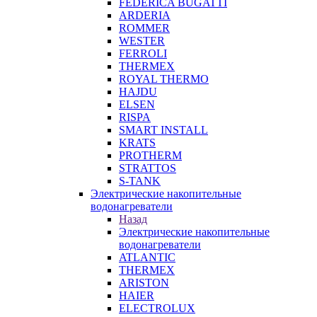
FEDERICA BUGATTI
ARDERIA
ROMMER
WESTER
FERROLI
THERMEX
ROYAL THERMO
HAJDU
ELSEN
RISPA
SMART INSTALL
KRATS
PROTHERM
STRATTOS
S-TANK
Электрические накопительные
водонагреватели
Назад
Электрические накопительные
водонагреватели
ATLANTIC
THERMEX
ARISTON
HAIER
ELECTROLUX