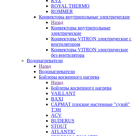
KVZ
ROYAL THERMO
ROMMER
Конвекторы внутрипольные электрические
Назад
Конвекторы внутрипольные
электрические
Конвекторы VITRON электрические с
вентилятором
Конвекторы VITRON электрические
без вентилятора
Водонагреватели
Назад
Водонагреватели
Бойлеры косвенного нагрева
Назад
Бойлеры косвенного нагрева
VAILLANT
BAXI
САРМАТ плоские настенные "сухой"
ТЭН
ACV
BUDERUS
STOUT
ATLANTIC