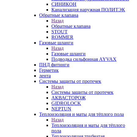
СИНИКОН
Канализация наружная ПОЛИТЭК
Обратные клапана
Назад
Обратные клапана
STOUT
ROMMER
Газовые шланги
Назад
Газовые шланги
Подводка сильфонная AYVAX
ПНД фитинги
Герметик
лента
Системы защиты от протечек
Назад
Системы защиты от протечек
АКВАСТОРОЖ
GIDROLOCK
NEPTUN
Теплоизоляция и маты для тёплого пола
Назад
Теплоизоляция и маты для тёплого
пола
Теплоизоляция трубчатая