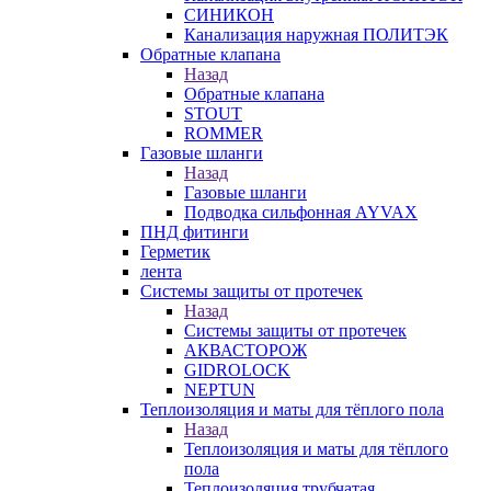
СИНИКОН
Канализация наружная ПОЛИТЭК
Обратные клапана
Назад
Обратные клапана
STOUT
ROMMER
Газовые шланги
Назад
Газовые шланги
Подводка сильфонная AYVAX
ПНД фитинги
Герметик
лента
Системы защиты от протечек
Назад
Системы защиты от протечек
АКВАСТОРОЖ
GIDROLOCK
NEPTUN
Теплоизоляция и маты для тёплого пола
Назад
Теплоизоляция и маты для тёплого
пола
Теплоизоляция трубчатая