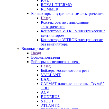
KVZ
ROYAL THERMO
ROMMER
Конвекторы внутрипольные электрические
Назад
Конвекторы внутрипольные
электрические
Конвекторы VITRON электрические с
вентилятором
Конвекторы VITRON электрические
без вентилятора
Водонагреватели
Назад
Водонагреватели
Бойлеры косвенного нагрева
Назад
Бойлеры косвенного нагрева
VAILLANT
BAXI
САРМАТ плоские настенные "сухой"
ТЭН
ACV
BUDERUS
STOUT
ATLANTIC