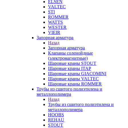
ELSEN
VALTEC
STI
ROMMER
WATTS
WESTER
VIEIR
Запорная арматура
Назад
Запорная арматура
Клапаны соленойдные
(электромагнитные)
Шаровые краны STOUT
Шаровые краны ITAP
Шаровые краны GIACOMINI
Шаровые краны VALTEC
Шаровые краны ROMMER
Трубы из сшитого полиэтилена и
металлополимера
Назад
Трубы из сшитого полиэтилена и
металлополимера
HOOBS
REHAU
STOUT