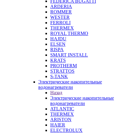
FEDERICA BUGATTI
ARDERIA
ROMMER
WESTER
FERROLI
THERMEX
ROYAL THERMO
HAJDU
ELSEN
RISPA
SMART INSTALL
KRATS
PROTHERM
STRATTOS
S-TANK
Электрические накопительные
водонагреватели
Назад
Электрические накопительные
водонагреватели
ATLANTIC
THERMEX
ARISTON
HAIER
ELECTROLUX