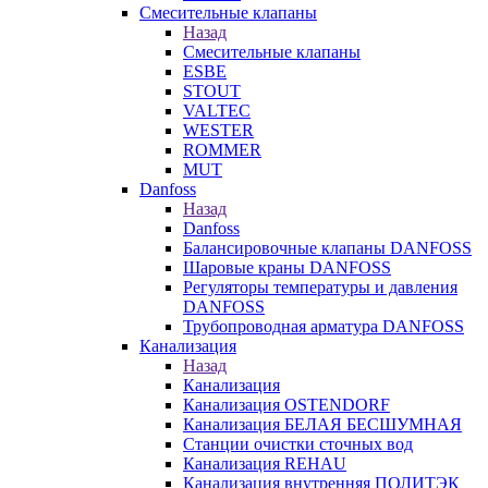
Смесительные клапаны
Назад
Смесительные клапаны
ESBE
STOUT
VALTEC
WESTER
ROMMER
MUT
Danfoss
Назад
Danfoss
Балансировочные клапаны DANFOSS
Шаровые краны DANFOSS
Регуляторы температуры и давления
DANFOSS
Трубопроводная арматура DANFOSS
Канализация
Назад
Канализация
Канализация OSTENDORF
Канализация БЕЛАЯ БЕСШУМНАЯ
Станции очистки сточных вод
Канализация REHAU
Канализация внутренняя ПОЛИТЭК