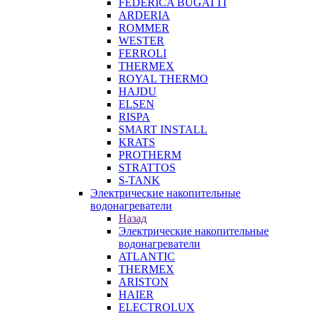
FEDERICA BUGATTI
ARDERIA
ROMMER
WESTER
FERROLI
THERMEX
ROYAL THERMO
HAJDU
ELSEN
RISPA
SMART INSTALL
KRATS
PROTHERM
STRATTOS
S-TANK
Электрические накопительные
водонагреватели
Назад
Электрические накопительные
водонагреватели
ATLANTIC
THERMEX
ARISTON
HAIER
ELECTROLUX