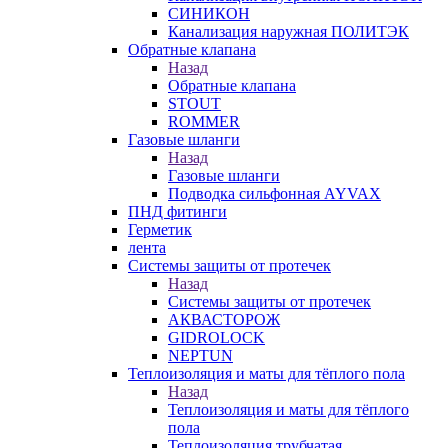
СИНИКОН
Канализация наружная ПОЛИТЭК
Обратные клапана
Назад
Обратные клапана
STOUT
ROMMER
Газовые шланги
Назад
Газовые шланги
Подводка сильфонная AYVAX
ПНД фитинги
Герметик
лента
Системы защиты от протечек
Назад
Системы защиты от протечек
АКВАСТОРОЖ
GIDROLOCK
NEPTUN
Теплоизоляция и маты для тёплого пола
Назад
Теплоизоляция и маты для тёплого
пола
Теплоизоляция трубчатая