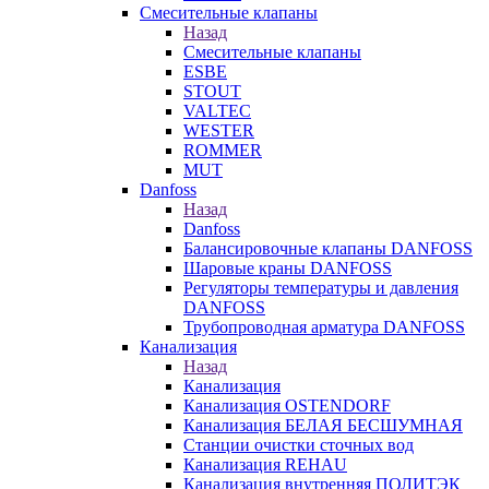
Смесительные клапаны
Назад
Смесительные клапаны
ESBE
STOUT
VALTEC
WESTER
ROMMER
MUT
Danfoss
Назад
Danfoss
Балансировочные клапаны DANFOSS
Шаровые краны DANFOSS
Регуляторы температуры и давления
DANFOSS
Трубопроводная арматура DANFOSS
Канализация
Назад
Канализация
Канализация OSTENDORF
Канализация БЕЛАЯ БЕСШУМНАЯ
Станции очистки сточных вод
Канализация REHAU
Канализация внутренняя ПОЛИТЭК