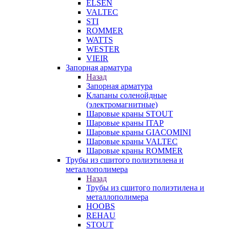
ELSEN
VALTEC
STI
ROMMER
WATTS
WESTER
VIEIR
Запорная арматура
Назад
Запорная арматура
Клапаны соленойдные
(электромагнитные)
Шаровые краны STOUT
Шаровые краны ITAP
Шаровые краны GIACOMINI
Шаровые краны VALTEC
Шаровые краны ROMMER
Трубы из сшитого полиэтилена и
металлополимера
Назад
Трубы из сшитого полиэтилена и
металлополимера
HOOBS
REHAU
STOUT