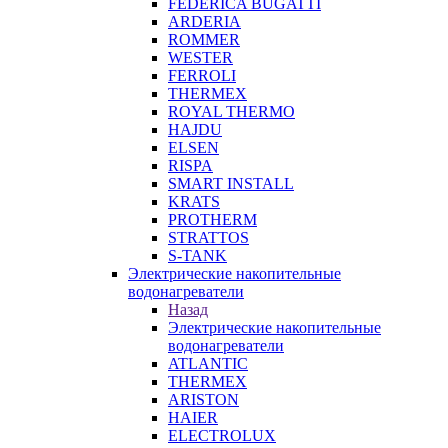
FEDERICA BUGATTI
ARDERIA
ROMMER
WESTER
FERROLI
THERMEX
ROYAL THERMO
HAJDU
ELSEN
RISPA
SMART INSTALL
KRATS
PROTHERM
STRATTOS
S-TANK
Электрические накопительные
водонагреватели
Назад
Электрические накопительные
водонагреватели
ATLANTIC
THERMEX
ARISTON
HAIER
ELECTROLUX