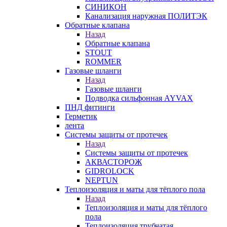
СИНИКОН
Канализация наружная ПОЛИТЭК
Обратные клапана
Назад
Обратные клапана
STOUT
ROMMER
Газовые шланги
Назад
Газовые шланги
Подводка сильфонная AYVAX
ПНД фитинги
Герметик
лента
Системы защиты от протечек
Назад
Системы защиты от протечек
АКВАСТОРОЖ
GIDROLOCK
NEPTUN
Теплоизоляция и маты для тёплого пола
Назад
Теплоизоляция и маты для тёплого
пола
Теплоизоляция трубчатая