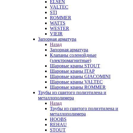
ELSEN
VALTEC
STI
ROMMER
WATTS
WESTER
VIEIR
Запорная арматура
Назад
Запорная арматура
Клапаны соленойдные
(электромагнитные)
Шаровые краны STOUT
Шаровые краны ITAP
Шаровые краны GIACOMINI
Шаровые краны VALTEC
Шаровые краны ROMMER
Трубы из сшитого полиэтилена и
металлополимера
Назад
Трубы из сшитого полиэтилена и
металлополимера
HOOBS
REHAU
STOUT