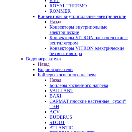
KVZ
ROYAL THERMO
ROMMER
Конвекторы внутрипольные электрические
Назад
Конвекторы внутрипольные
электрические
Конвекторы VITRON электрические с
вентилятором
Конвекторы VITRON электрические
без вентилятора
Водонагреватели
Назад
Водонагреватели
Бойлеры косвенного нагрева
Назад
Бойлеры косвенного нагрева
VAILLANT
BAXI
САРМАТ плоские настенные "сухой"
ТЭН
ACV
BUDERUS
STOUT
ATLANTIC