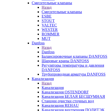
Смесительные клапаны
Назад
Смесительные клапаны
ESBE
STOUT
VALTEC
WESTER
ROMMER
MUT
Danfoss
Назад
Danfoss
Балансировочные клапаны DANFOSS
Шаровые краны DANFOSS
Регуляторы температуры и давления
DANFOSS
Трубопроводная арматура DANFOSS
Канализация
Назад
Канализация
Канализация OSTENDORF
Канализация БЕЛАЯ БЕСШУМНАЯ
Станции очистки сточных вод
Канализация REHAU
Канализация внутренняя ПОЛИТЭК