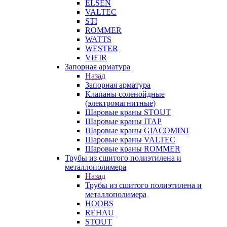
ELSEN
VALTEC
STI
ROMMER
WATTS
WESTER
VIEIR
Запорная арматура
Назад
Запорная арматура
Клапаны соленойдные
(электромагнитные)
Шаровые краны STOUT
Шаровые краны ITAP
Шаровые краны GIACOMINI
Шаровые краны VALTEC
Шаровые краны ROMMER
Трубы из сшитого полиэтилена и
металлополимера
Назад
Трубы из сшитого полиэтилена и
металлополимера
HOOBS
REHAU
STOUT