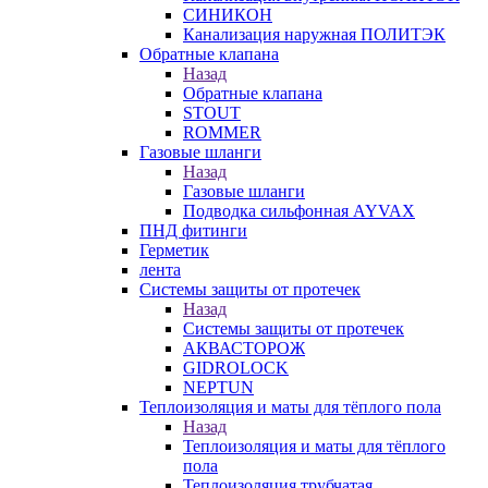
СИНИКОН
Канализация наружная ПОЛИТЭК
Обратные клапана
Назад
Обратные клапана
STOUT
ROMMER
Газовые шланги
Назад
Газовые шланги
Подводка сильфонная AYVAX
ПНД фитинги
Герметик
лента
Системы защиты от протечек
Назад
Системы защиты от протечек
АКВАСТОРОЖ
GIDROLOCK
NEPTUN
Теплоизоляция и маты для тёплого пола
Назад
Теплоизоляция и маты для тёплого
пола
Теплоизоляция трубчатая