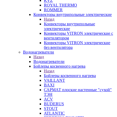
KVZ
ROYAL THERMO
ROMMER
Конвекторы внутрипольные электрические
Назад
Конвекторы внутрипольные
электрические
Конвекторы VITRON электрические с
вентилятором
Конвекторы VITRON электрические
без вентилятора
Водонагреватели
Назад
Водонагреватели
Бойлеры косвенного нагрева
Назад
Бойлеры косвенного нагрева
VAILLANT
BAXI
САРМАТ плоские настенные "сухой"
ТЭН
ACV
BUDERUS
STOUT
ATLANTIC