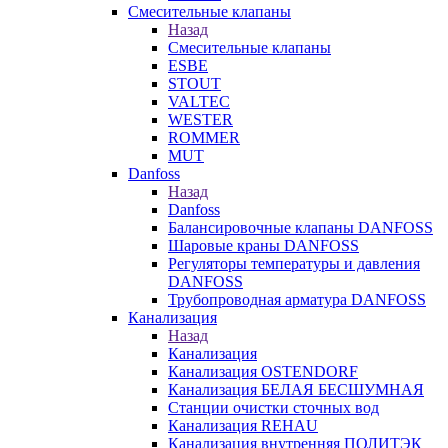
Смесительные клапаны
Назад
Смесительные клапаны
ESBE
STOUT
VALTEC
WESTER
ROMMER
MUT
Danfoss
Назад
Danfoss
Балансировочные клапаны DANFOSS
Шаровые краны DANFOSS
Регуляторы температуры и давления
DANFOSS
Трубопроводная арматура DANFOSS
Канализация
Назад
Канализация
Канализация OSTENDORF
Канализация БЕЛАЯ БЕСШУМНАЯ
Станции очистки сточных вод
Канализация REHAU
Канализация внутренняя ПОЛИТЭК