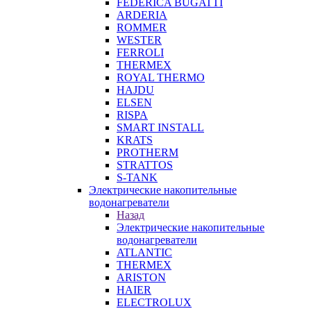
FEDERICA BUGATTI
ARDERIA
ROMMER
WESTER
FERROLI
THERMEX
ROYAL THERMO
HAJDU
ELSEN
RISPA
SMART INSTALL
KRATS
PROTHERM
STRATTOS
S-TANK
Электрические накопительные
водонагреватели
Назад
Электрические накопительные
водонагреватели
ATLANTIC
THERMEX
ARISTON
HAIER
ELECTROLUX