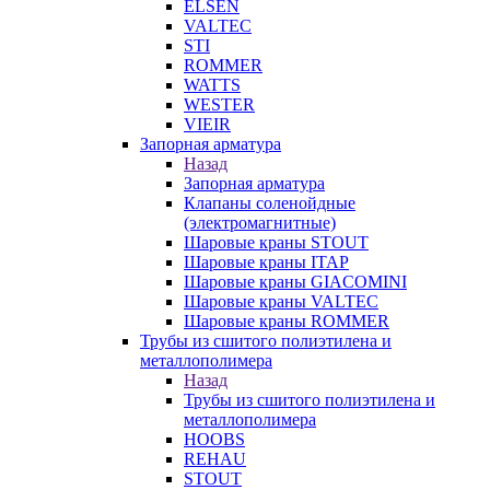
ELSEN
VALTEC
STI
ROMMER
WATTS
WESTER
VIEIR
Запорная арматура
Назад
Запорная арматура
Клапаны соленойдные
(электромагнитные)
Шаровые краны STOUT
Шаровые краны ITAP
Шаровые краны GIACOMINI
Шаровые краны VALTEC
Шаровые краны ROMMER
Трубы из сшитого полиэтилена и
металлополимера
Назад
Трубы из сшитого полиэтилена и
металлополимера
HOOBS
REHAU
STOUT