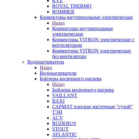
KVZ
ROYAL THERMO
ROMMER
Конвекторы внутрипольные электрические
Назад
Конвекторы внутрипольные
электрические
Конвекторы VITRON электрические с
вентилятором
Конвекторы VITRON электрические
без вентилятора
Водонагреватели
Назад
Водонагреватели
Бойлеры косвенного нагрева
Назад
Бойлеры косвенного нагрева
VAILLANT
BAXI
САРМАТ плоские настенные "сухой"
ТЭН
ACV
BUDERUS
STOUT
ATLANTIC