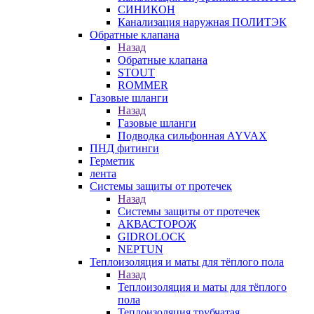
СИНИКОН
Канализация наружная ПОЛИТЭК
Обратные клапана
Назад
Обратные клапана
STOUT
ROMMER
Газовые шланги
Назад
Газовые шланги
Подводка сильфонная AYVAX
ПНД фитинги
Герметик
лента
Системы защиты от протечек
Назад
Системы защиты от протечек
АКВАСТОРОЖ
GIDROLOCK
NEPTUN
Теплоизоляция и маты для тёплого пола
Назад
Теплоизоляция и маты для тёплого
пола
Теплоизоляция трубчатая