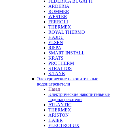
FEDERICA BUGATTI
ARDERIA
ROMMER
WESTER
FERROLI
THERMEX
ROYAL THERMO
HAJDU
ELSEN
RISPA
SMART INSTALL
KRATS
PROTHERM
STRATTOS
S-TANK
Электрические накопительные
водонагреватели
Назад
Электрические накопительные
водонагреватели
ATLANTIC
THERMEX
ARISTON
HAIER
ELECTROLUX