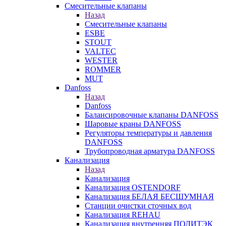
Смесительные клапаны
Назад
Смесительные клапаны
ESBE
STOUT
VALTEC
WESTER
ROMMER
MUT
Danfoss
Назад
Danfoss
Балансировочные клапаны DANFOSS
Шаровые краны DANFOSS
Регуляторы температуры и давления
DANFOSS
Трубопроводная арматура DANFOSS
Канализация
Назад
Канализация
Канализация OSTENDORF
Канализация БЕЛАЯ БЕСШУМНАЯ
Станции очистки сточных вод
Канализация REHAU
Канализация внутренняя ПОЛИТЭК