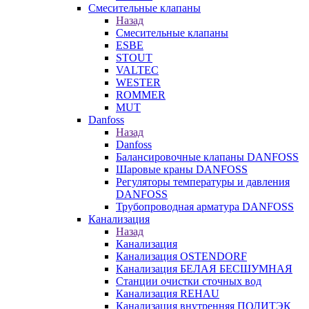
Смесительные клапаны
Назад
Смесительные клапаны
ESBE
STOUT
VALTEC
WESTER
ROMMER
MUT
Danfoss
Назад
Danfoss
Балансировочные клапаны DANFOSS
Шаровые краны DANFOSS
Регуляторы температуры и давления
DANFOSS
Трубопроводная арматура DANFOSS
Канализация
Назад
Канализация
Канализация OSTENDORF
Канализация БЕЛАЯ БЕСШУМНАЯ
Станции очистки сточных вод
Канализация REHAU
Канализация внутренняя ПОЛИТЭК