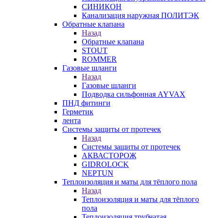
СИНИКОН
Канализация наружная ПОЛИТЭК
Обратные клапана
Назад
Обратные клапана
STOUT
ROMMER
Газовые шланги
Назад
Газовые шланги
Подводка сильфонная AYVAX
ПНД фитинги
Герметик
лента
Системы защиты от протечек
Назад
Системы защиты от протечек
АКВАСТОРОЖ
GIDROLOCK
NEPTUN
Теплоизоляция и маты для тёплого пола
Назад
Теплоизоляция и маты для тёплого
пола
Теплоизоляция трубчатая