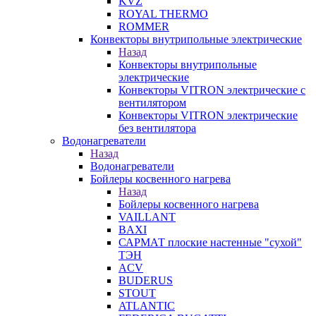
KVZ
ROYAL THERMO
ROMMER
Конвекторы внутрипольные электрические
Назад
Конвекторы внутрипольные
электрические
Конвекторы VITRON электрические с
вентилятором
Конвекторы VITRON электрические
без вентилятора
Водонагреватели
Назад
Водонагреватели
Бойлеры косвенного нагрева
Назад
Бойлеры косвенного нагрева
VAILLANT
BAXI
САРМАТ плоские настенные "сухой"
ТЭН
ACV
BUDERUS
STOUT
ATLANTIC