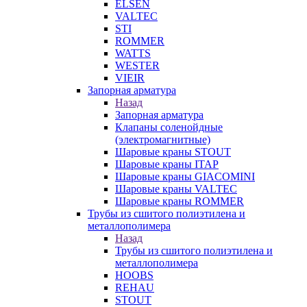
ELSEN
VALTEC
STI
ROMMER
WATTS
WESTER
VIEIR
Запорная арматура
Назад
Запорная арматура
Клапаны соленойдные
(электромагнитные)
Шаровые краны STOUT
Шаровые краны ITAP
Шаровые краны GIACOMINI
Шаровые краны VALTEC
Шаровые краны ROMMER
Трубы из сшитого полиэтилена и
металлополимера
Назад
Трубы из сшитого полиэтилена и
металлополимера
HOOBS
REHAU
STOUT