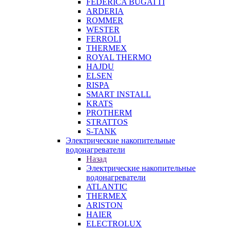
FEDERICA BUGATTI
ARDERIA
ROMMER
WESTER
FERROLI
THERMEX
ROYAL THERMO
HAJDU
ELSEN
RISPA
SMART INSTALL
KRATS
PROTHERM
STRATTOS
S-TANK
Электрические накопительные
водонагреватели
Назад
Электрические накопительные
водонагреватели
ATLANTIC
THERMEX
ARISTON
HAIER
ELECTROLUX