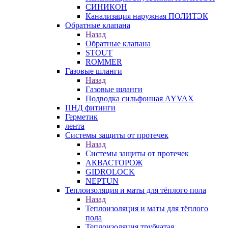
СИНИКОН
Канализация наружная ПОЛИТЭК
Обратные клапана
Назад
Обратные клапана
STOUT
ROMMER
Газовые шланги
Назад
Газовые шланги
Подводка сильфонная AYVAX
ПНД фитинги
Герметик
лента
Системы защиты от протечек
Назад
Системы защиты от протечек
АКВАСТОРОЖ
GIDROLOCK
NEPTUN
Теплоизоляция и маты для тёплого пола
Назад
Теплоизоляция и маты для тёплого
пола
Теплоизоляция трубчатая