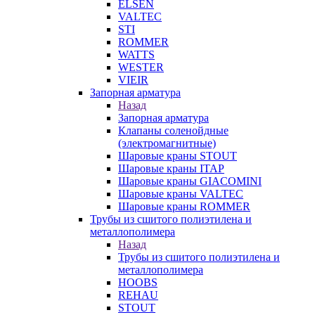
ELSEN
VALTEC
STI
ROMMER
WATTS
WESTER
VIEIR
Запорная арматура
Назад
Запорная арматура
Клапаны соленойдные
(электромагнитные)
Шаровые краны STOUT
Шаровые краны ITAP
Шаровые краны GIACOMINI
Шаровые краны VALTEC
Шаровые краны ROMMER
Трубы из сшитого полиэтилена и
металлополимера
Назад
Трубы из сшитого полиэтилена и
металлополимера
HOOBS
REHAU
STOUT