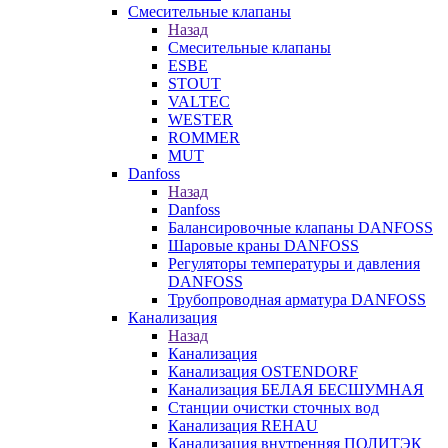
Смесительные клапаны
Назад
Смесительные клапаны
ESBE
STOUT
VALTEC
WESTER
ROMMER
MUT
Danfoss
Назад
Danfoss
Балансировочные клапаны DANFOSS
Шаровые краны DANFOSS
Регуляторы температуры и давления
DANFOSS
Трубопроводная арматура DANFOSS
Канализация
Назад
Канализация
Канализация OSTENDORF
Канализация БЕЛАЯ БЕСШУМНАЯ
Станции очистки сточных вод
Канализация REHAU
Канализация внутренняя ПОЛИТЭК