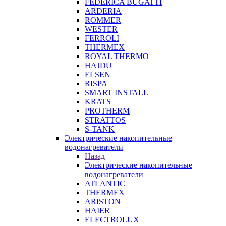
FEDERICA BUGATTI
ARDERIA
ROMMER
WESTER
FERROLI
THERMEX
ROYAL THERMO
HAJDU
ELSEN
RISPA
SMART INSTALL
KRATS
PROTHERM
STRATTOS
S-TANK
Электрические накопительные
водонагреватели
Назад
Электрические накопительные
водонагреватели
ATLANTIC
THERMEX
ARISTON
HAIER
ELECTROLUX