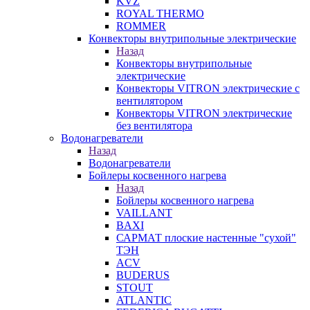
KVZ
ROYAL THERMO
ROMMER
Конвекторы внутрипольные электрические
Назад
Конвекторы внутрипольные
электрические
Конвекторы VITRON электрические с
вентилятором
Конвекторы VITRON электрические
без вентилятора
Водонагреватели
Назад
Водонагреватели
Бойлеры косвенного нагрева
Назад
Бойлеры косвенного нагрева
VAILLANT
BAXI
САРМАТ плоские настенные "сухой"
ТЭН
ACV
BUDERUS
STOUT
ATLANTIC