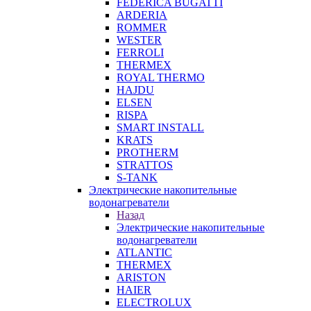
FEDERICA BUGATTI
ARDERIA
ROMMER
WESTER
FERROLI
THERMEX
ROYAL THERMO
HAJDU
ELSEN
RISPA
SMART INSTALL
KRATS
PROTHERM
STRATTOS
S-TANK
Электрические накопительные
водонагреватели
Назад
Электрические накопительные
водонагреватели
ATLANTIC
THERMEX
ARISTON
HAIER
ELECTROLUX