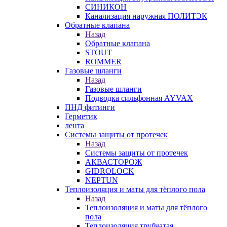
СИНИКОН
Канализация наружная ПОЛИТЭК
Обратные клапана
Назад
Обратные клапана
STOUT
ROMMER
Газовые шланги
Назад
Газовые шланги
Подводка сильфонная AYVAX
ПНД фитинги
Герметик
лента
Системы защиты от протечек
Назад
Системы защиты от протечек
АКВАСТОРОЖ
GIDROLOCK
NEPTUN
Теплоизоляция и маты для тёплого пола
Назад
Теплоизоляция и маты для тёплого
пола
Теплоизоляция трубчатая