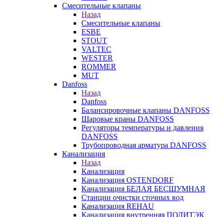
Смесительные клапаны
Назад
Смесительные клапаны
ESBE
STOUT
VALTEC
WESTER
ROMMER
MUT
Danfoss
Назад
Danfoss
Балансировочные клапаны DANFOSS
Шаровые краны DANFOSS
Регуляторы температуры и давления
DANFOSS
Трубопроводная арматура DANFOSS
Канализация
Назад
Канализация
Канализация OSTENDORF
Канализация БЕЛАЯ БЕСШУМНАЯ
Станции очистки сточных вод
Канализация REHAU
Канализация внутренняя ПОЛИТЭК