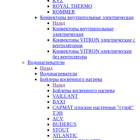
KVZ
ROYAL THERMO
ROMMER
Конвекторы внутрипольные электрические
Назад
Конвекторы внутрипольные
электрические
Конвекторы VITRON электрические с
вентилятором
Конвекторы VITRON электрические
без вентилятора
Водонагреватели
Назад
Водонагреватели
Бойлеры косвенного нагрева
Назад
Бойлеры косвенного нагрева
VAILLANT
BAXI
САРМАТ плоские настенные "сухой"
ТЭН
ACV
BUDERUS
STOUT
ATLANTIC