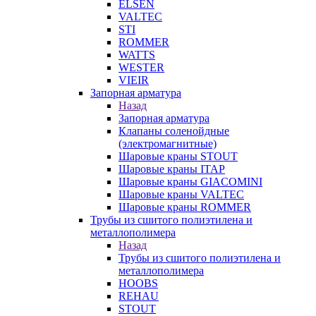
ELSEN
VALTEC
STI
ROMMER
WATTS
WESTER
VIEIR
Запорная арматура
Назад
Запорная арматура
Клапаны соленойдные
(электромагнитные)
Шаровые краны STOUT
Шаровые краны ITAP
Шаровые краны GIACOMINI
Шаровые краны VALTEC
Шаровые краны ROMMER
Трубы из сшитого полиэтилена и
металлополимера
Назад
Трубы из сшитого полиэтилена и
металлополимера
HOOBS
REHAU
STOUT