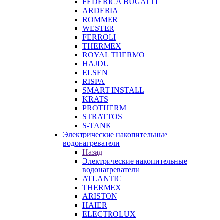
FEDERICA BUGATTI
ARDERIA
ROMMER
WESTER
FERROLI
THERMEX
ROYAL THERMO
HAJDU
ELSEN
RISPA
SMART INSTALL
KRATS
PROTHERM
STRATTOS
S-TANK
Электрические накопительные
водонагреватели
Назад
Электрические накопительные
водонагреватели
ATLANTIC
THERMEX
ARISTON
HAIER
ELECTROLUX