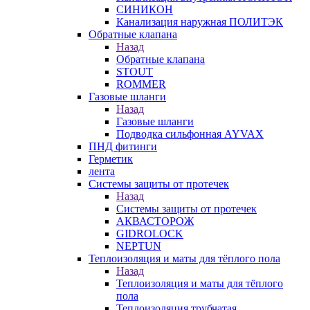
СИНИКОН
Канализация наружная ПОЛИТЭК
Обратные клапана
Назад
Обратные клапана
STOUT
ROMMER
Газовые шланги
Назад
Газовые шланги
Подводка сильфонная AYVAX
ПНД фитинги
Герметик
лента
Системы защиты от протечек
Назад
Системы защиты от протечек
АКВАСТОРОЖ
GIDROLOCK
NEPTUN
Теплоизоляция и маты для тёплого пола
Назад
Теплоизоляция и маты для тёплого
пола
Теплоизоляция трубчатая