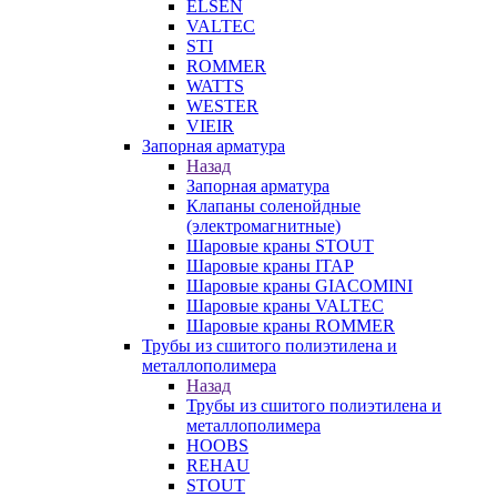
ELSEN
VALTEC
STI
ROMMER
WATTS
WESTER
VIEIR
Запорная арматура
Назад
Запорная арматура
Клапаны соленойдные
(электромагнитные)
Шаровые краны STOUT
Шаровые краны ITAP
Шаровые краны GIACOMINI
Шаровые краны VALTEC
Шаровые краны ROMMER
Трубы из сшитого полиэтилена и
металлополимера
Назад
Трубы из сшитого полиэтилена и
металлополимера
HOOBS
REHAU
STOUT