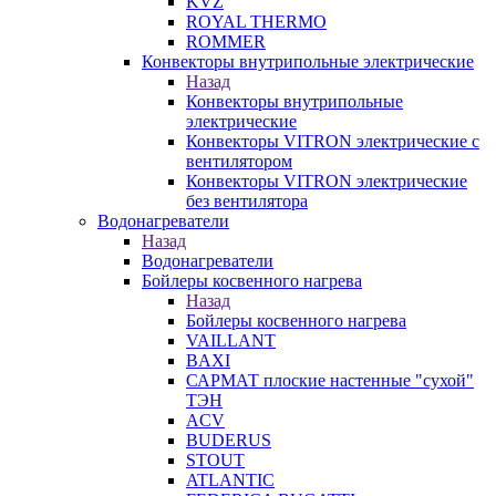
KVZ
ROYAL THERMO
ROMMER
Конвекторы внутрипольные электрические
Назад
Конвекторы внутрипольные
электрические
Конвекторы VITRON электрические с
вентилятором
Конвекторы VITRON электрические
без вентилятора
Водонагреватели
Назад
Водонагреватели
Бойлеры косвенного нагрева
Назад
Бойлеры косвенного нагрева
VAILLANT
BAXI
САРМАТ плоские настенные "сухой"
ТЭН
ACV
BUDERUS
STOUT
ATLANTIC