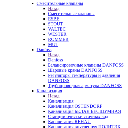
Смесительные клапаны
Назад
Смесительные клапаны
ESBE
STOUT
VALTEC
WESTER
ROMMER
MUT
Danfoss
Назад
Danfoss
Балансировочные клапаны DANFOSS
Шаровые краны DANFOSS
Регуляторы температуры и давления
DANFOSS
Трубопроводная арматура DANFOSS
Канализация
Назад
Канализация
Канализация OSTENDORF
Канализация БЕЛАЯ БЕСШУМНАЯ
Станции очистки сточных вод
Канализация REHAU
Канализация внутренняя ПОЛИТЭК