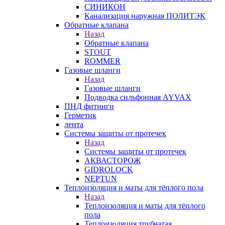
СИНИКОН
Канализация наружная ПОЛИТЭК
Обратные клапана
Назад
Обратные клапана
STOUT
ROMMER
Газовые шланги
Назад
Газовые шланги
Подводка сильфонная AYVAX
ПНД фитинги
Герметик
лента
Системы защиты от протечек
Назад
Системы защиты от протечек
АКВАСТОРОЖ
GIDROLOCK
NEPTUN
Теплоизоляция и маты для тёплого пола
Назад
Теплоизоляция и маты для тёплого
пола
Теплоизоляция трубчатая