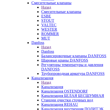
Смесительные клапаны
Назад
Смесительные клапаны
ESBE
STOUT
VALTEC
WESTER
ROMMER
MUT
Danfoss
Назад
Danfoss
Балансировочные клапаны DANFOSS
Шаровые краны DANFOSS
Регуляторы температуры и давления
DANFOSS
Трубопроводная арматура DANFOSS
Канализация
Назад
Канализация
Канализация OSTENDORF
Канализация БЕЛАЯ БЕСШУМНАЯ
Станции очистки сточных вод
Канализация REHAU
Канализация внутренняя ПОЛИТЭК