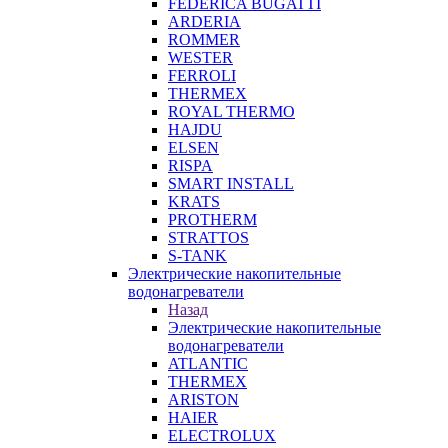
FEDERICA BUGATTI
ARDERIA
ROMMER
WESTER
FERROLI
THERMEX
ROYAL THERMO
HAJDU
ELSEN
RISPA
SMART INSTALL
KRATS
PROTHERM
STRATTOS
S-TANK
Электрические накопительные
водонагреватели
Назад
Электрические накопительные
водонагреватели
ATLANTIC
THERMEX
ARISTON
HAIER
ELECTROLUX