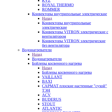
KVZ
ROYAL THERMO
ROMMER
Конвекторы внутрипольные электрические
Назад
Конвекторы внутрипольные
электрические
Конвекторы VITRON электрические с
вентилятором
Конвекторы VITRON электрические
без вентилятора
Водонагреватели
Назад
Водонагреватели
Бойлеры косвенного нагрева
Назад
Бойлеры косвенного нагрева
VAILLANT
BAXI
САРМАТ плоские настенные "сухой"
ТЭН
ACV
BUDERUS
STOUT
ATLANTIC