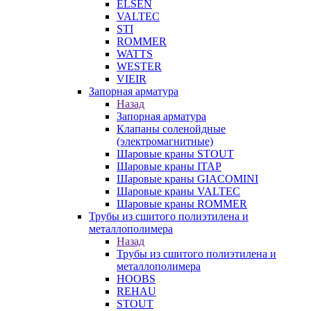
ELSEN
VALTEC
STI
ROMMER
WATTS
WESTER
VIEIR
Запорная арматура
Назад
Запорная арматура
Клапаны соленойдные
(электромагнитные)
Шаровые краны STOUT
Шаровые краны ITAP
Шаровые краны GIACOMINI
Шаровые краны VALTEC
Шаровые краны ROMMER
Трубы из сшитого полиэтилена и
металлополимера
Назад
Трубы из сшитого полиэтилена и
металлополимера
HOOBS
REHAU
STOUT