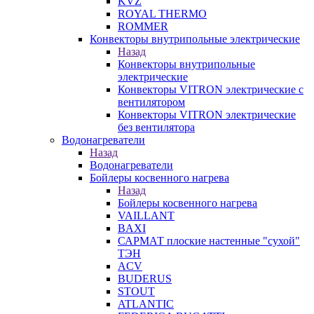
KVZ
ROYAL THERMO
ROMMER
Конвекторы внутрипольные электрические
Назад
Конвекторы внутрипольные
электрические
Конвекторы VITRON электрические с
вентилятором
Конвекторы VITRON электрические
без вентилятора
Водонагреватели
Назад
Водонагреватели
Бойлеры косвенного нагрева
Назад
Бойлеры косвенного нагрева
VAILLANT
BAXI
САРМАТ плоские настенные "сухой"
ТЭН
ACV
BUDERUS
STOUT
ATLANTIC