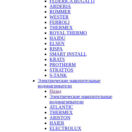
FEDERICA BUGATTI
ARDERIA
ROMMER
WESTER
FERROLI
THERMEX
ROYAL THERMO
HAJDU
ELSEN
RISPA
SMART INSTALL
KRATS
PROTHERM
STRATTOS
S-TANK
Электрические накопительные
водонагреватели
Назад
Электрические накопительные
водонагреватели
ATLANTIC
THERMEX
ARISTON
HAIER
ELECTROLUX