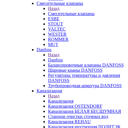
Смесительные клапаны
Назад
Смесительные клапаны
ESBE
STOUT
VALTEC
WESTER
ROMMER
MUT
Danfoss
Назад
Danfoss
Балансировочные клапаны DANFOSS
Шаровые краны DANFOSS
Регуляторы температуры и давления
DANFOSS
Трубопроводная арматура DANFOSS
Канализация
Назад
Канализация
Канализация OSTENDORF
Канализация БЕЛАЯ БЕСШУМНАЯ
Станции очистки сточных вод
Канализация REHAU
Канализация внутренняя ПОЛИТЭК